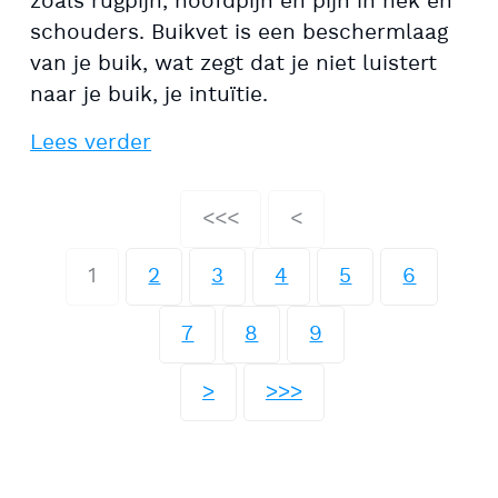
zoals rugpijn, hoofdpijn en pijn in nek en
schouders. Buikvet is een beschermlaag
van je buik, wat zegt dat je niet luistert
naar je buik, je intuïtie.
Lees verder
<<<
<
1
2
3
4
5
6
7
8
9
>
>>>