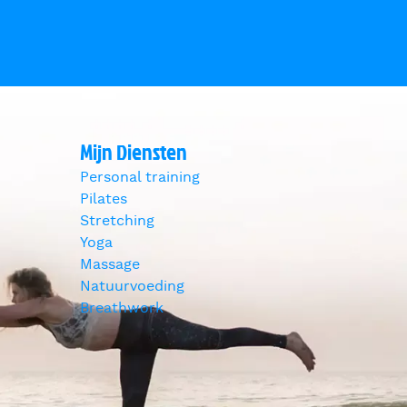
Mijn Diensten
Personal training
Pilates
Stretching
Yoga
Massage
Natuurvoeding
Breathwork