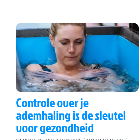
Controle over je
ademhaling is de sleutel
voor gezondheid