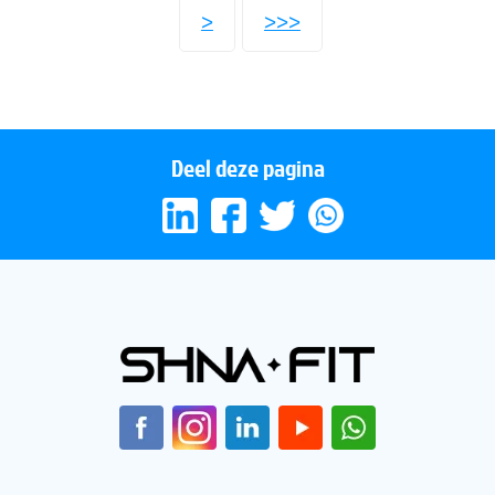
>
>>>
Deel deze pagina