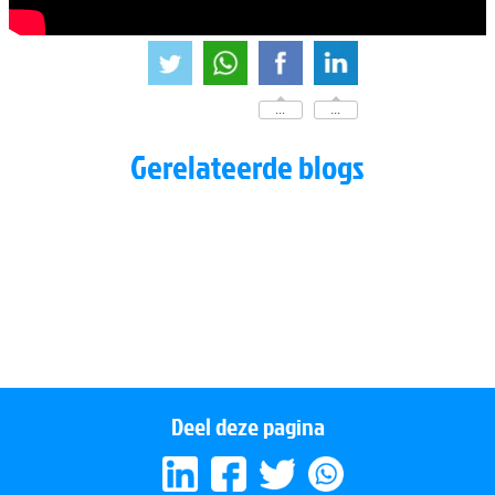
...
...
Gerelateerde blogs
Easy Flow 18 minuten (in stilte)
Easy Flow 15 minuten (in stilte)
Easy Flow 20 minuten (in stilte)
Yin Bindweefsel stretch lage rug en heupen - 17 minuten
Deel deze pagina