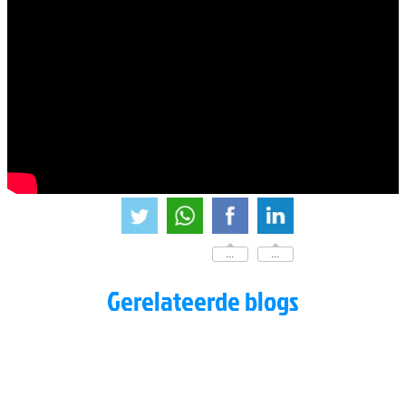
...
...
Gerelateerde blogs
Adem naar focus
Adem naar ontspanning
Ritmisch ademen