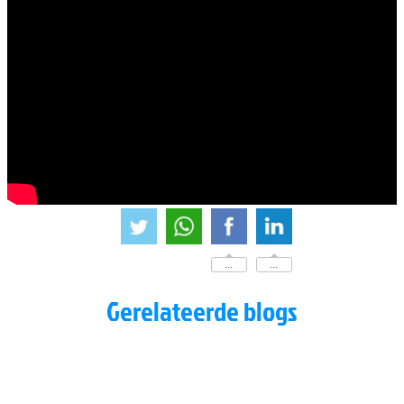
...
...
Gerelateerde blogs
Adem naar focus
Adem naar ontspanning
Ritmisch ademen