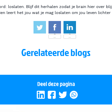
d: loslaten. Blijf dit herhalen zodat je brain hier over bl
en leert het jou wat je mag loslaten om jou leven lichter
...
...
Gerelateerde blogs
ver je ademhaling is de
or gezondheid
Pijn zit tussen je oren
Deel deze pagina