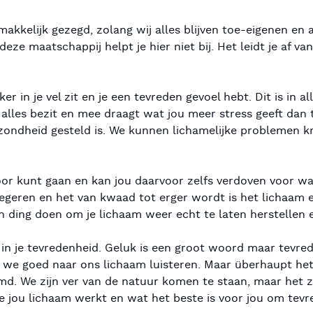
 makkelijk gezegd, zolang wij alles blijven toe-eigenen en
eze maatschappij helpt je hier niet bij. Het leidt je af va
er in je vel zit en je een tevreden gevoel hebt. Dit is in 
alles bezit en mee draagt wat jou meer stress geeft dan 
ondheid gesteld is. We kunnen lichamelijke problemen kri
oor kunt gaan en kan jou daarvoor zelfs verdoven voor wat
t negeren en het van kwaad tot erger wordt is het lichaam 
n ding doen om je lichaam weer echt te laten herstellen e
in je tevredenheid. Geluk is een groot woord maar tevr
 we goed naar ons lichaam luisteren. Maar überhaupt het
md. We zijn ver van de natuur komen te staan, maar het za
hoe jou lichaam werkt en wat het beste is voor jou om tevr