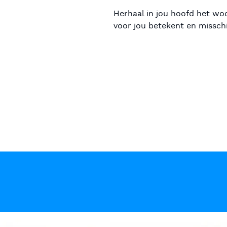
Herhaal in jou hoofd het woor
voor jou betekent en misschi
Controle o
“Dansen op de golven”
sleutel vo