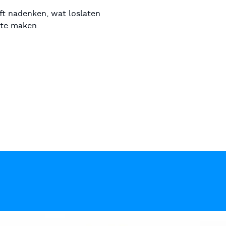
ijft nadenken, wat loslaten
 te maken.
Verander je adem, verander je leven