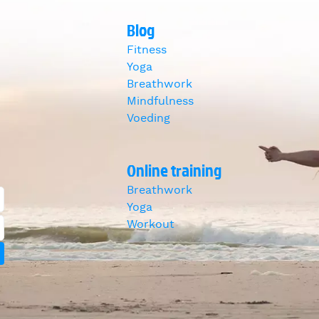
Blog
Fitness
Yoga
Breathwork
Mindfulness
Voeding
Online training
Breathwork
Yoga
Workout