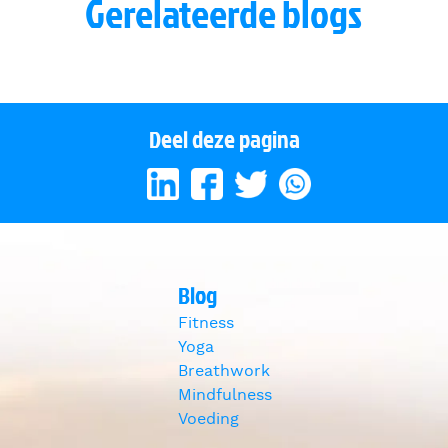
Gerelateerde blogs
Watermeloen zorgt voor bete
oor je weerstand
spierherstel!
Deel deze pagina
Blog
Fitness
Yoga
Breathwork
Mindfulness
Voeding