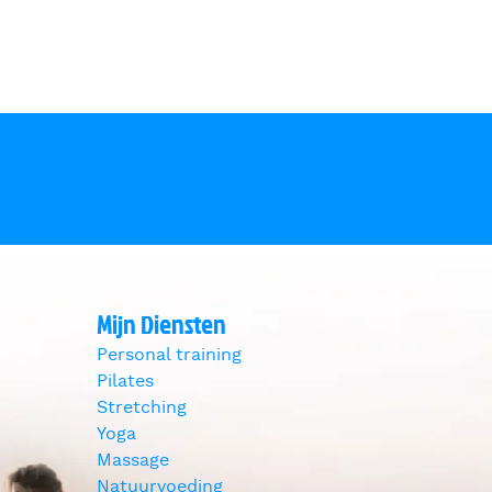
r
Meer energie door bodemvoeding
Mijn Diensten
Personal training
Pilates
Stretching
Yoga
Massage
Natuurvoeding