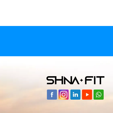
Bewust zijn van wat je eet
Zuurkool v