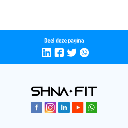
Watermeloen zorgt voor beter spierherstel!
Meer energie door bodemvoeding
Deel deze pagina