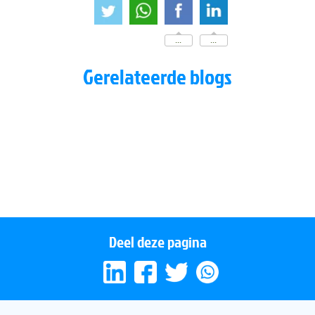
...
...
Gerelateerde blogs
Bewust zijn van wat je eet
Zuurkool voor je weerstand
Watermeloen zorgt voor beter spierherstel!
Meer energie door bodemvoeding
Deel deze pagina