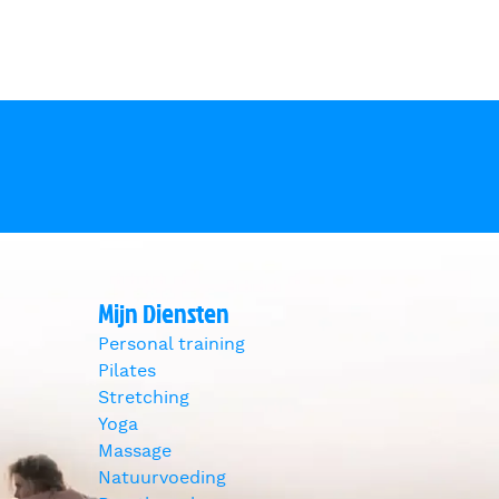
Bewegen is medicijn
Mijn Diensten
Personal training
Pilates
Stretching
Yoga
Massage
Natuurvoeding