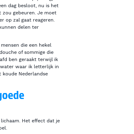
en dag besloot, nu is het
wat zou gebeuren. Je moet
er op zal gaat reageren.
 kunnen delen ter
e mensen die een hekel
 douche of sommige die
fd ben geraakt terwijl ik
ater waar ik letterlijk in
het koude Nederlandse
 goede
lichaam. Het effect dat je
el.