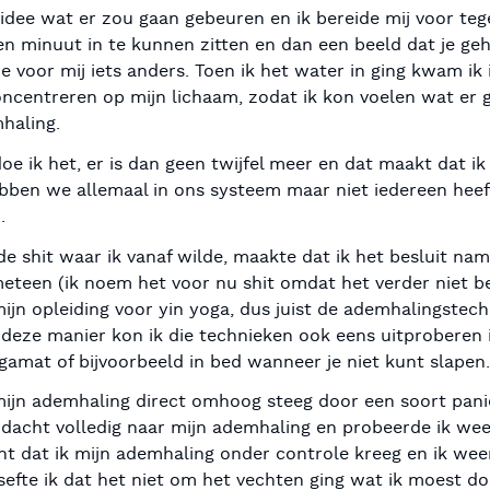
 idee wat er zou gaan gebeuren en ik bereide mij voor te
n minuut in te kunnen zitten en dan een beeld dat je geh
 voor mij iets anders. Toen ik het water in ging kwam ik
concentreren op mijn lichaam, zodat ik kon voelen wat er 
haling.
doe ik het, er is dan geen twijfel meer en dat maakt dat i
ebben we allemaal in ons systeem maar niet iedereen hee
.
e shit waar ik vanaf wilde, maakte dat ik het besluit na
eteen (ik noem het voor nu shit omdat het verder niet be
jn opleiding voor yin yoga, dus juist de ademhalingstech
 deze manier kon ik die technieken ook eens uitproberen 
amat of bijvoorbeeld in bed wanneer je niet kunt slapen.
 mijn ademhaling direct omhoog steeg door een soort pan
ndacht volledig naar mijn ademhaling en probeerde ik wee
 dat ik mijn ademhaling onder controle kreeg en ik wee
sefte ik dat het niet om het vechten ging wat ik moest d