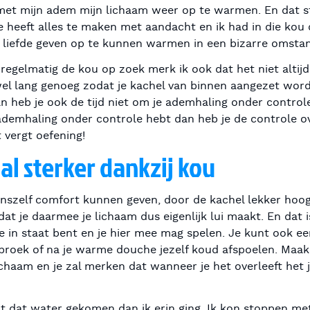
et mijn adem mijn lichaam weer op te warmen. En dat st
de heeft alles te maken met aandacht en ik had in die kou 
e liefde geven op te kunnen warmen in een bizarre omstan
 regelmatig de kou op zoek merk ik ook dat het niet altij
el lang genoeg zodat je kachel van binnen aangezet wordt.
an heb je ook de tijd niet om je ademhaling onder controle 
e ademhaling onder controle hebt dan heb je de controle ov
vergt oefening!
l sterker dankzij kou
onszelf comfort kunnen geven, door de kachel lekker hoog
at je daarmee je lichaam dus eigenlijk lui maakt. En dat i
e in staat bent en je hier mee mag spelen. Je kunt ook e
e broek of na je warme douche jezelf koud afspoelen. Maak
lichaam en je zal merken dat wanneer je het overleeft het 
it dat water gekomen dan ik erin ging. Ik kon stoppen m