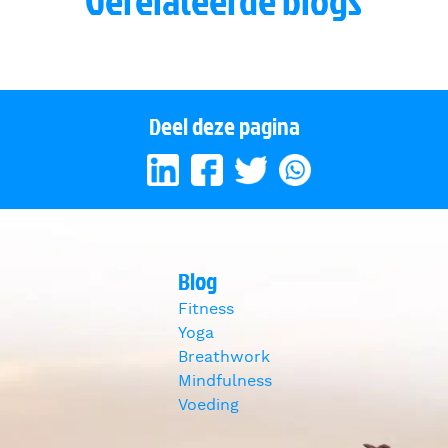
Gerelateerde blogs
ver je ademhaling is de
or gezondheid
"De Optimist"
Deel deze pagina
Blog
Fitness
Yoga
Breathwork
Mindfulness
Voeding