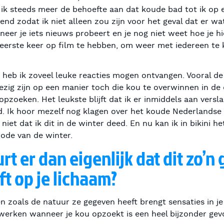
ik steeds meer de behoefte aan dat koude bad tot ik op e
riend zodat ik niet alleen zou zijn voor het geval dat er 
nneer je iets nieuws probeert en je nog niet weet hoe je hi
 eerste keer op film te hebben, om weer met iedereen te
o heb ik zoveel leuke reacties mogen ontvangen. Vooral d
zig zijn op een manier toch die kou te overwinnen in de
zoeken. Het leukste blijft dat ik er inmiddels aan verslaa
d. Ik hoor mezelf nog klagen over het koude Nederlandse w
niet dat ik dit in de winter deed. En nu kan ik in bikini 
iode van de winter.
t er dan eigenlijk dat dit zo’n
t op je lichaam?
zoals de natuur ze gegeven heeft brengt sensaties in je 
werken wanneer je kou opzoekt is een heel bijzonder gevo