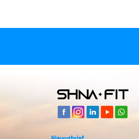
Controle o
“Dansen op de golven”
sleutel vo
Nieuwsbrief