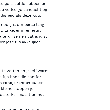
ukje is liefde hebben en
de volledige aandacht bij
digheid als deze kou.
d nodig is om persé lang
 Enkel er in en eruit
te krijgen en dat is juist
er jezelf. Makkelijker
 te zetten en jezelf warm
s fijn hoor die comfort
en rondje rennen buiten
 kleine stappen je
je sterker maakt en het
et vechten en meer op